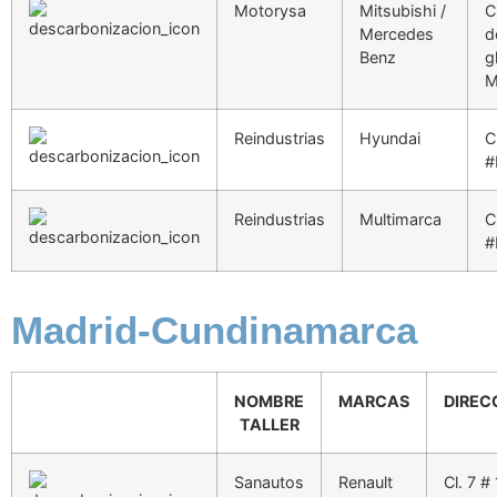
Motorysa
Mitsubishi /
C
Mercedes
d
Benz
g
M
Reindustrias
Hyundai
C
#
Reindustrias
Multimarca
C
#
Madrid-Cundinamarca
NOMBRE
MARCAS
DIREC
TALLER
Sanautos
Renault
Cl. 7 # 