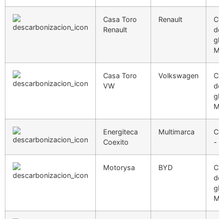
Casa Toro
Renault
C
Renault
d
g
M
Casa Toro
Volkswagen
C
VW
d
g
M
Energiteca
Multimarca
C
Coexito
-
Motorysa
BYD
C
d
g
M