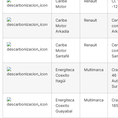
Caribe
Renault
Cl.
Motor
-12
Caribe
Renault
Cen
Motor
com
Arkadia
Ark
Caribe
Renault
Cen
Motor
com
Santafé
San
Energiteca
Multimarca
Cra
Coexito
46 
Itagüi
Aut
Sur
Energiteca
Multimarca
Cra
Coexito
18
Guayabal