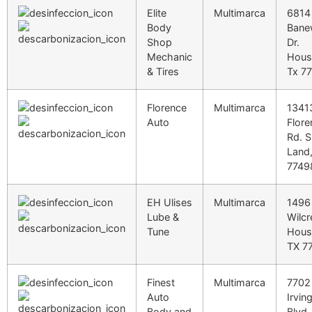
Elite
Multimarca
6814
Body
Bane
Shop
Dr.
Mechanic
Hous
& Tires
Tx 7
Florence
Multimarca
1341
Auto
Flore
Rd. 
Land
7749
EH Ulises
Multimarca
1496
Lube &
Wilcr
Tune
Hous
TX 7
Finest
Multimarca
7702
Auto
Irvin
Body and
Blvd.