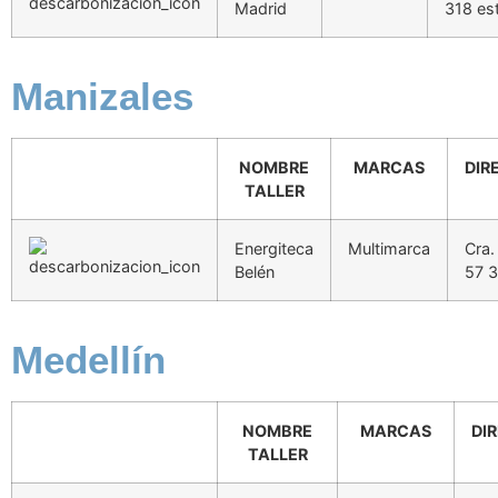
Madrid
318 es
Manizales
NOMBRE
MARCAS
DIR
TALLER
Energiteca
Multimarca
Cra.
Belén
57 3
Medellín
NOMBRE
MARCAS
DI
TALLER