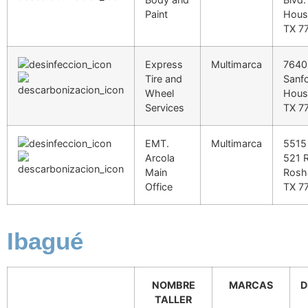
Paint
Hous
TX 7
Express
Multimarca
7640
Tire and
Sanfo
Wheel
Hous
Services
TX 7
EMT.
Multimarca
5515
Arcola
521 
Main
Rosh
Office
TX 7
Ibagué
NOMBRE
MARCAS
D
TALLER