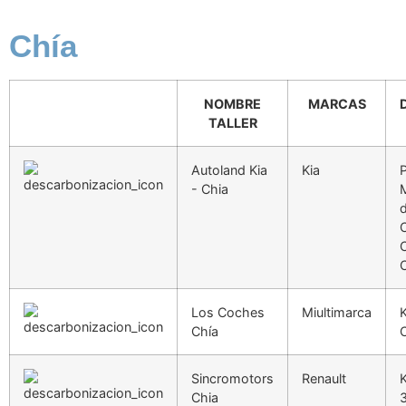
Chía
NOMBRE
MARCAS
TALLER
Autoland Kia
Kia
P
- Chia
C
C
Los Coches
Miultimarca
K
Chía
C
Sincromotors
Renault
K
Chia
3