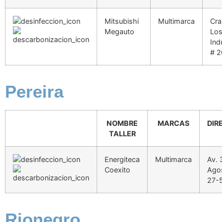
Mitsubishi
Multimarca
Cra
Megauto
Lo
Ind
# 2
Pereira
NOMBRE
MARCAS
DIR
TALLER
Energiteca
Multimarca
Av. 
Coexito
Ago
27-
Rionegro