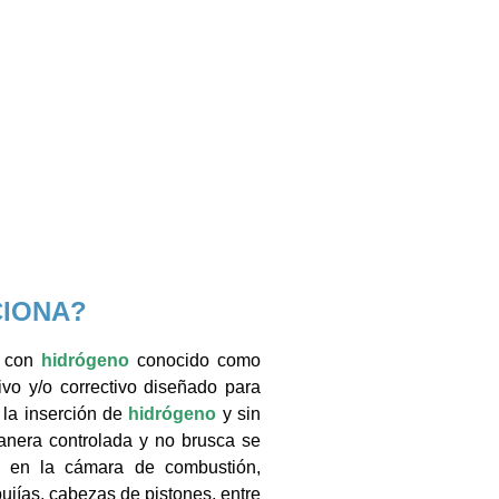
IONA?
s con
hidrógeno
conocido como
ivo y/o correctivo diseñado para
e la inserción de
hidrógeno
y sin
anera controlada y no brusca se
os en la cámara de combustión,
bujías, cabezas de pistones, entre